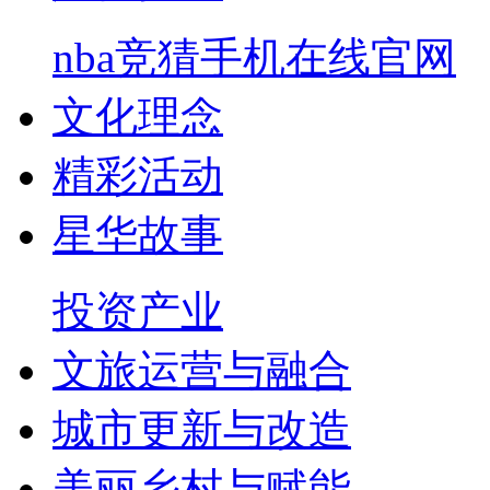
nba竞猜手机在线官网
文化理念
精彩活动
星华故事
投资产业
文旅运营与融合
城市更新与改造
美丽乡村与赋能