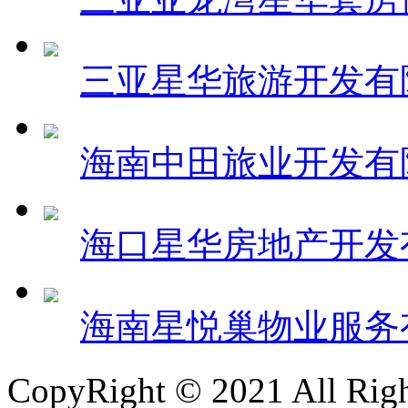
三亚星华旅游开发有
海南中田旅业开发有
海口星华房地产开发
海南星悦巢物业服务
CopyRight © 2021 All 