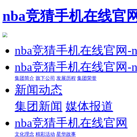
nba竞猜手机在线官
nba竞猜手机在线官网-
nba竞猜手机在线官网-
集团简介
旗下公司
发展历程
集团荣誉
新闻动态
集团新闻
媒体报道
nba竞猜手机在线官网
文化理念
精彩活动
星华故事