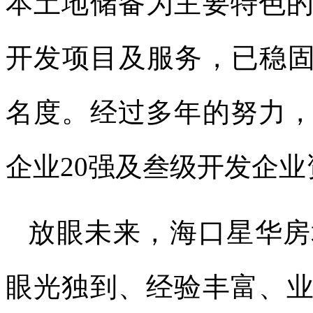
本土地储备为主要特色
开发项目及服务，已稳固
名度。经过多年的努力
企业20强及叁级开发企业
放眼未来，海口星华房
眼光独到、经验丰富、