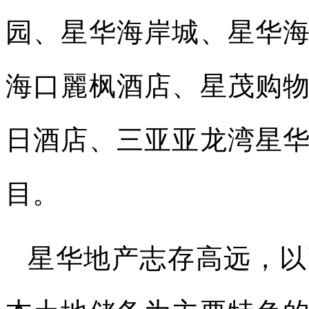
园、星华海岸城、星华
海口麗枫酒店、星茂购
日酒店、三亚亚龙湾星
目。
星华地产志存高远，以