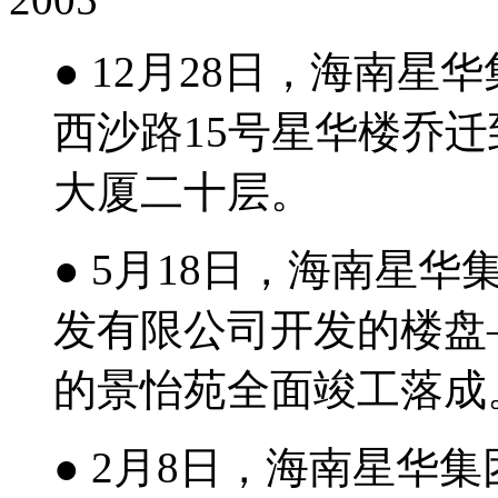
● 12月28日，海南
西沙路15号星华楼乔迁
大厦二十层。
● 5月18日，海南星
发有限公司开发的楼盘
的景怡苑全面竣工落成
● 2月8日，海南星华