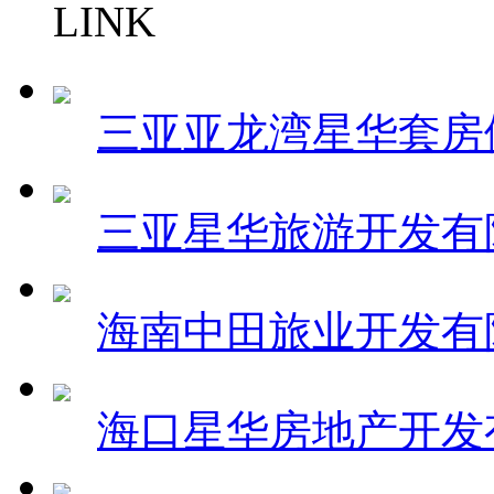
LINK
三亚亚龙湾星华套房
三亚星华旅游开发有
海南中田旅业开发有
海口星华房地产开发