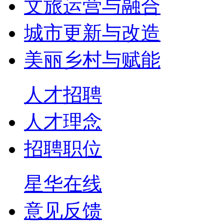
文旅运营与融合
城市更新与改造
美丽乡村与赋能
人才招聘
人才理念
招聘职位
星华在线
意见反馈