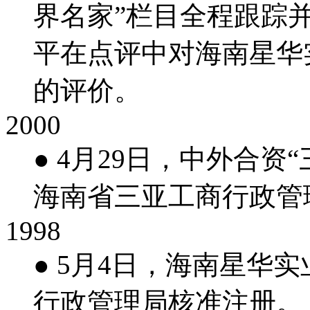
界名家”栏目全程跟踪
平在点评中对海南星华
的评价。
2000
● 4月29日，中外合
海南省三亚工商行政管
1998
● 5月4日，海南星华
行政管理局核准注册。