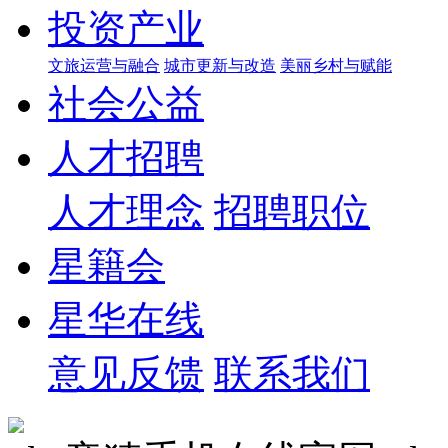
投资产业
文旅运营与融合
城市更新与改造
美丽乡村与赋能
社会公益
人才招聘
人才理念
招聘职位
星籍会
星华在线
意见反馈
联系我们