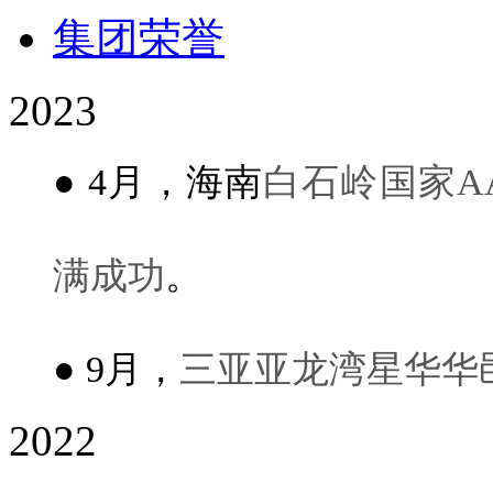
集团荣誉
2023
● 4月，海南
白石岭国家A
满成功
。
●
9月，
三亚亚龙湾星华华
2022