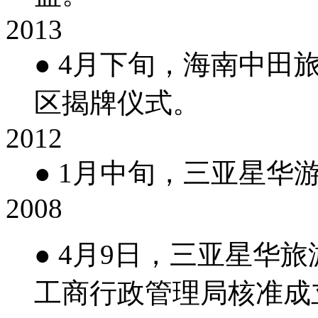
2013
● 4月下旬，海南中
区揭牌仪式。
2012
● 1月中旬，三亚星华
2008
● 4月9日，三亚星华
工商行政管理局核准成