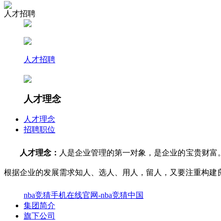
人才招聘
人才招聘
人才理念
人才理念
招聘职位
人才理念：
人是企业管理的第一对象，是企业的宝贵财富
根据企业的发展需求知人、选人、用人，留人，又要注重构建
nba竞猜手机在线官网-nba竞猜中国
集团简介
旗下公司