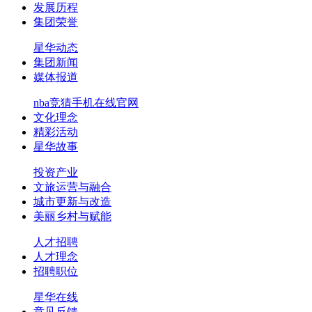
发展历程
集团荣誉
星华动态
集团新闻
媒体报道
nba竞猜手机在线官网
文化理念
精彩活动
星华故事
投资产业
文旅运营与融合
城市更新与改造
美丽乡村与赋能
人才招聘
人才理念
招聘职位
星华在线
意见反馈