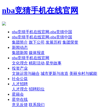
nba竞猜手机在线官网
nba竞猜手机在线官网-nba竞猜中国
nba竞猜手机在线官网-nba竞猜中国
集团简介
旗下公司
发展历程
集团荣誉
新闻动态
集团新闻
媒体报道
nba竞猜手机在线官网
文化理念
精彩活动
星华故事
投资产业
文旅运营与融合
城市更新与改造
美丽乡村与赋能
社会公益
人才招聘
人才理念
招聘职位
星籍会
星华在线
意见反馈
联系我们