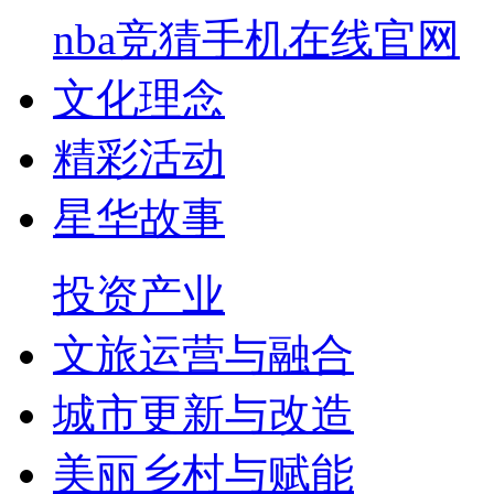
nba竞猜手机在线官网
文化理念
精彩活动
星华故事
投资产业
文旅运营与融合
城市更新与改造
美丽乡村与赋能