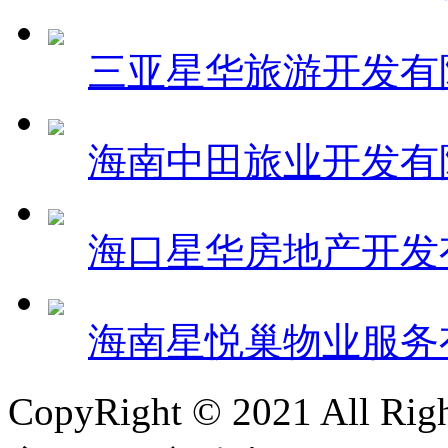
三亚星华旅游开发有
海南中田旅业开发有
海口星华房地产开发
海南星悦巢物业服务
CopyRight © 2021 All 