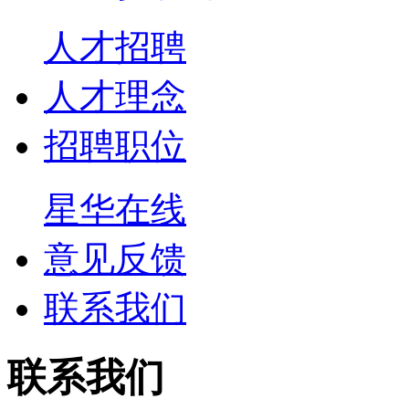
人才招聘
人才理念
招聘职位
星华在线
意见反馈
联系我们
联系我们