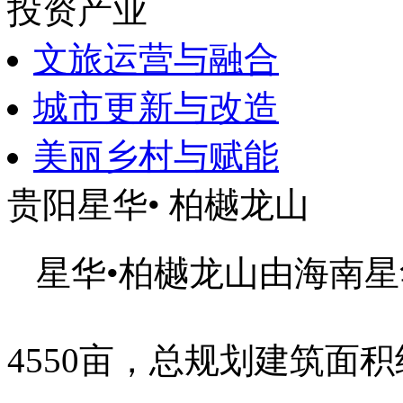
投资产业
文旅运营与融合
城市更新与改造
美丽乡村与赋能
贵阳星华• 柏樾龙山
星华•柏樾龙山由海南
4550亩，总规划建筑面