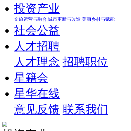
投资产业
文旅运营与融合
城市更新与改造
美丽乡村与赋能
社会公益
人才招聘
人才理念
招聘职位
星籍会
星华在线
意见反馈
联系我们