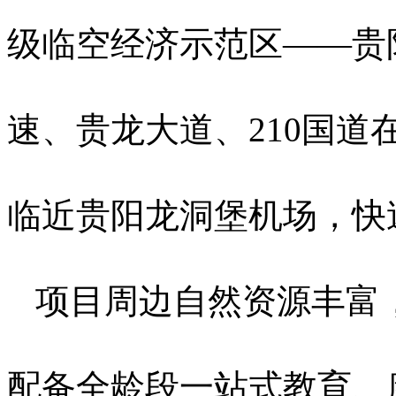
级临空经济示范区——贵
速、贵龙大道、210国
临近贵阳龙洞堡机场，快
项目周边自然资源丰富
配备全龄段一站式教育、