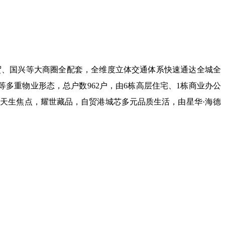
贸、国兴等大商圈全配套，全维度立体交通体系快速通达全城全
多重物业形态，总户数962户，由6栋高层住宅、1栋商业办公
空间。天生焦点，耀世藏品，自贸港城芯多元品质生活，由星华·海德