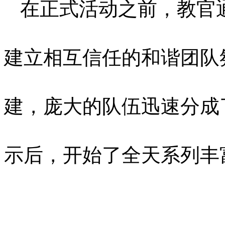
在正式活动之前，教官
建立相互信任的和谐团队
建，庞大的队伍迅速分成
示后，开始了全天系列丰