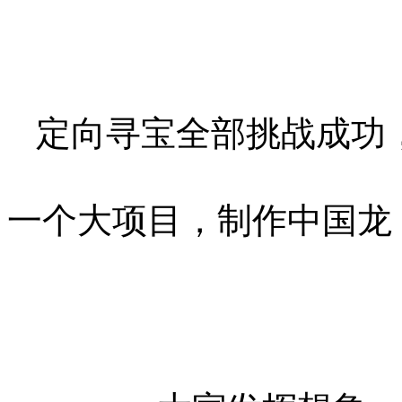
定向寻宝全部挑战成功
一个大项目，制作中国龙