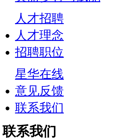
人才招聘
人才理念
招聘职位
星华在线
意见反馈
联系我们
联系我们