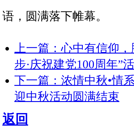
语，圆满落下帷幕。
上一篇：心中有信仰，
步·庆祝建党100周年”
下一篇：浓情中秋•情系
迎中秋活动圆满结束
返回