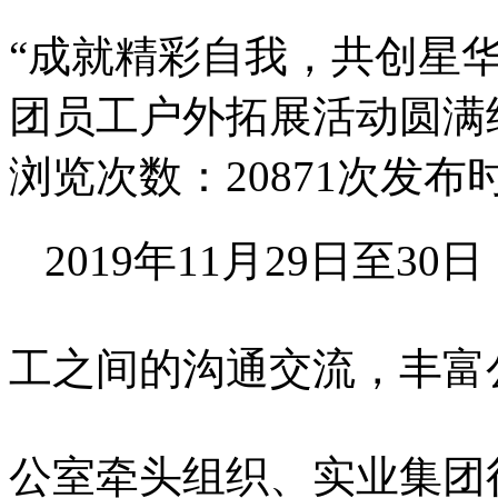
“成就精彩自我，共创星华辉
团员工户外拓展活动圆满
浏览次数：20871次
发布时间
2019年11月29日至
工之间的沟通交流，丰富
公室牵头组织、实业集团